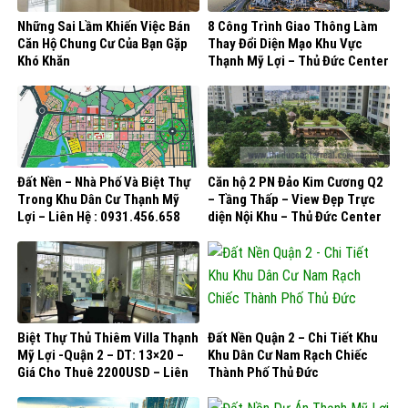
Những Sai Lầm Khiến Việc Bán
8 Công Trình Giao Thông Làm
Căn Hộ Chung Cư Của Bạn Gặp
Thay Đổi Diện Mạo Khu Vực
Khó Khăn
Thạnh Mỹ Lợi – Thủ Đức Center
Real
Đất Nền – Nhà Phố Và Biệt Thự
Căn hộ 2 PN Đảo Kim Cương Q2
Trong Khu Dân Cư Thạnh Mỹ
– Tầng Thấp – View Đẹp Trực
Lợi – Liên Hệ : 0931.456.658
diện Nội Khu – Thủ Đức Center
Real
Biệt Thự Thủ Thiêm Villa Thạnh
Đất Nền Quận 2 – Chi Tiết Khu
Mỹ Lợi -Quận 2 – DT: 13×20 –
Khu Dân Cư Nam Rạch Chiếc
Giá Cho Thuê 2200USD – Liên
Thành Phố Thủ Đức
Hệ : 0931.456.658