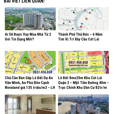
BÀI VIẾT LIÊN QUAN:
Ai Sẽ Được Vay Mua Nhà Từ 2
Thành Phố Thủ Đức – 6 Năm
Gói Tín Dụng Mới?
Tìm Vị Trí Xây Cầu Cát Lái
Chủ Cần Bán Gấp Lô Đất Dự Án
Lô Đất 8mx20m Khu Cát Lái
Văn Minh, An Phú Bên Cạnh
Quận 2 – Mặt Tiền Đường 40m –
Novaland giá 135 triệu/m2 – LH
Trục Chính Khu Dân Cư 82tr/m
0931456658