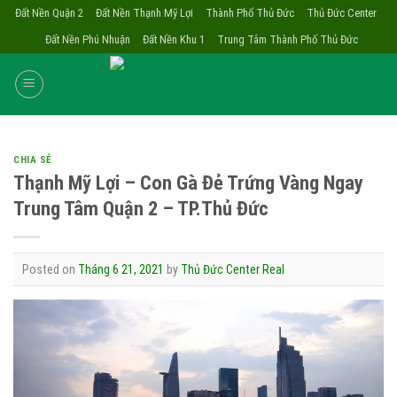
Skip
Đất Nền Quận 2
Đất Nền Thạnh Mỹ Lợi
Thành Phố Thủ Đức
Thủ Đức Center
to
Đất Nền Phú Nhuận
Đất Nền Khu 1
Trung Tâm Thành Phố Thủ Đức
content
CHIA SẺ
Thạnh Mỹ Lợi – Con Gà Đẻ Trứng Vàng Ngay
Trung Tâm Quận 2 – TP.Thủ Đức
Posted on
Tháng 6 21, 2021
by
Thủ Đức Center Real