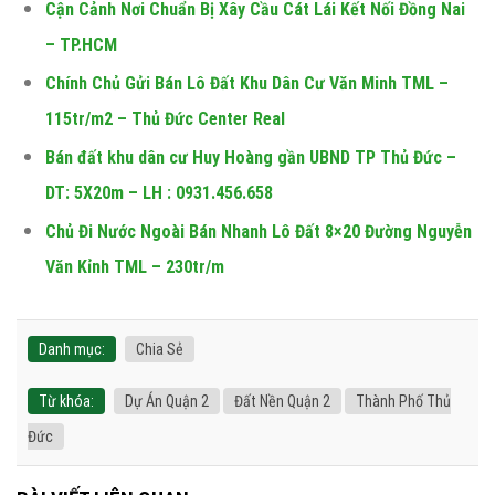
Cận Cảnh Nơi Chuẩn Bị Xây Cầu Cát Lái Kết Nối Đồng Nai
– TP.HCM
Chính Chủ Gửi Bán Lô Đất Khu Dân Cư Văn Minh TML –
115tr/m2 – Thủ Đức Center Real
Bán đất khu dân cư Huy Hoàng gần UBND TP Thủ Đức –
DT: 5X20m – LH : 0931.456.658
Chủ Đi Nước Ngoài Bán Nhanh Lô Đất 8×20 Đường Nguyễn
Văn Kỉnh TML – 230tr/m
Danh mục:
Chia Sẻ
Từ khóa:
Dự Án Quận 2
Đất Nền Quận 2
Thành Phố Thủ
Đức