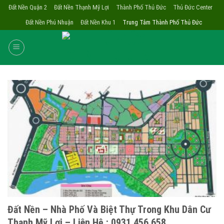
Skip
Đất Nền Quận 2
Đất Nền Thạnh Mỹ Lợi
Thành Phố Thủ Đức
Thủ Đức Center
to
Đất Nền Phú Nhuận
Đất Nền Khu 1
Trung Tâm Thành Phố Thủ Đức
content
Đất Nền – Nhà Phố Và Biệt Thự Trong Khu Dân Cư
Thạnh Mỹ Lợi – Liên Hệ : 0931.456.658