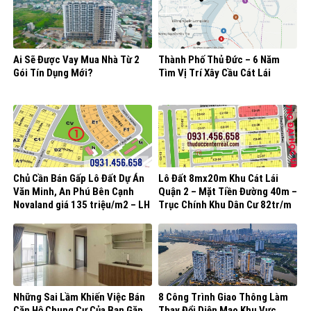
Ai Sẽ Được Vay Mua Nhà Từ 2
Thành Phố Thủ Đức – 6 Năm
Gói Tín Dụng Mới?
Tìm Vị Trí Xây Cầu Cát Lái
Chủ Cần Bán Gấp Lô Đất Dự Án
Lô Đất 8mx20m Khu Cát Lái
Văn Minh, An Phú Bên Cạnh
Quận 2 – Mặt Tiền Đường 40m –
Novaland giá 135 triệu/m2 – LH
Trục Chính Khu Dân Cư 82tr/m
0931456658
Những Sai Lầm Khiến Việc Bán
8 Công Trình Giao Thông Làm
Căn Hộ Chung Cư Của Bạn Gặp
Thay Đổi Diện Mạo Khu Vực