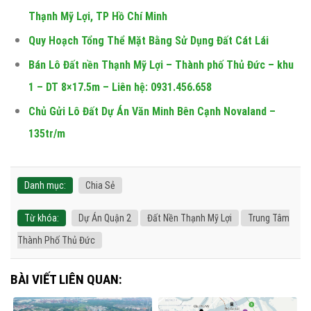
Thạnh Mỹ Lợi, TP Hồ Chí Minh
Quy Hoạch Tổng Thể Mặt Bằng Sử Dụng Đất Cát Lái
Bán Lô Đất nền Thạnh Mỹ Lợi – Thành phố Thủ Đức – khu
1 – DT 8×17.5m – Liên hệ: 0931.456.658
Chủ Gửi Lô Đất Dự Án Văn Minh Bên Cạnh Novaland –
135tr/m
Danh mục:
Chia Sẻ
Từ khóa:
Dự Án Quận 2
Đất Nền Thạnh Mỹ Lợi
Trung Tâm
Thành Phố Thủ Đức
BÀI VIẾT LIÊN QUAN: