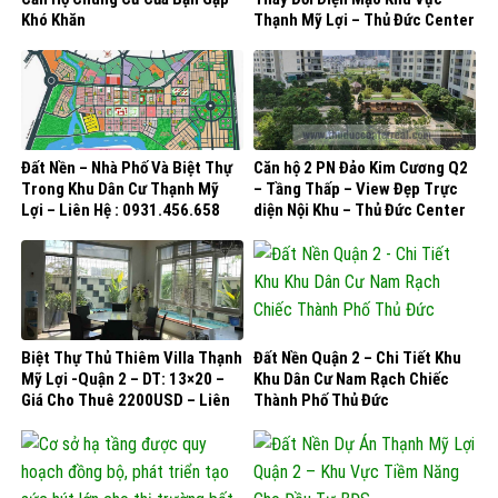
Khó Khăn
Thạnh Mỹ Lợi – Thủ Đức Center
Real
Đất Nền – Nhà Phố Và Biệt Thự
Căn hộ 2 PN Đảo Kim Cương Q2
Trong Khu Dân Cư Thạnh Mỹ
– Tầng Thấp – View Đẹp Trực
Lợi – Liên Hệ : 0931.456.658
diện Nội Khu – Thủ Đức Center
Real
Biệt Thự Thủ Thiêm Villa Thạnh
Đất Nền Quận 2 – Chi Tiết Khu
Mỹ Lợi -Quận 2 – DT: 13×20 –
Khu Dân Cư Nam Rạch Chiếc
Giá Cho Thuê 2200USD – Liên
Thành Phố Thủ Đức
Hệ : 0931.456.658