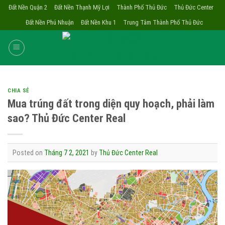
Skip
Đất Nền Quận 2
Đất Nền Thạnh Mỹ Lợi
Thành Phố Thủ Đức
Thủ Đức Center
to
Đất Nền Phú Nhuận
Đất Nền Khu 1
Trung Tâm Thành Phố Thủ Đức
content
CHIA SẺ
Mua trúng đất trong diện quy hoạch, phải làm
sao? Thủ Đức Center Real
Posted on
Tháng 7 2, 2021
by
Thủ Đức Center Real