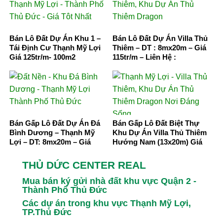
Bán Lô Đất Dự Án Khu 1 –
Bán Lô Đất Dự Án Villa Thủ
Tái Định Cư Thạnh Mỹ Lợi
Thiêm – DT : 8mx20m – Giá
Giá 125tr/m- 100m2
115tr/m – Liên Hệ :
0931.456.658
Bán Gấp Lô Đất Dự Án Đá
Bán Gấp Lô Đất Biệt Thự
Bình Dương – Thạnh Mỹ
Khu Dự Án Villa Thủ Thiêm
Lợi – DT: 8mx20m – Giá
Hướng Nam (13x20m) Giá
130tr/m
110tr
THỦ DỨC CENTER REAL
Mua bán ký gửi nhà đất khu vực Quận 2 -
Thành Phố Thủ Đức
Các dự án trong khu vực Thạnh Mỹ Lợi,
TP.Thủ Đức