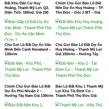
Đất Khu Dân Cư Huy
Chính Chủ Gửi Bán Lô Đất
Hoàng, Thạnh Mỹ Lợi, Q2,
Nền Dự Án Huy Hoàng – TP.
Diện Tích: 160m2, Giá 190
Thủ Đức – Góc 2 MT – Giá
Triệu/M2
310tr/m
Chủ Gửi Lô Đất Dự Án Văn
Chủ Gửi Bán Lô Đất Dự Án
Minh Bên Cạnh Novaland –
Huy Hoàng – Thạnh Mỹ Lợi
135tr/m
Giá 155tr/m – Hướng Tây
Nam
Chính Chủ Gửi Bán Lô Đất
Bán Lô Đất Khu 1 Thạnh Mỹ
Dự Án Phú Nhuận 2 –
Lợi Khu Tái Định Cư –
Hướng Tây Nam Giá 130tr/m
Thành Phố Thủ Đức Giá
90tr/m