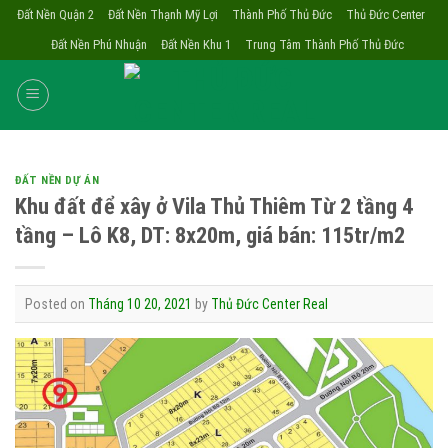
Skip
Đất Nền Quận 2
Đất Nền Thạnh Mỹ Lợi
Thành Phố Thủ Đức
Thủ Đức Center
to
Đất Nền Phú Nhuận
Đất Nền Khu 1
Trung Tâm Thành Phố Thủ Đức
content
ĐẤT NỀN DỰ ÁN
Khu đất để xây ở Vila Thủ Thiêm Từ 2 tầng 4
tầng – Lô K8, DT: 8x20m, giá bán: 115tr/m2
Posted on
Tháng 10 20, 2021
by
Thủ Đức Center Real