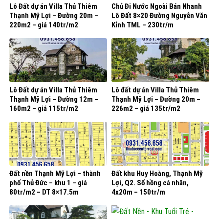
Lô Đất dự án Villa Thủ Thiêm
Chủ Đi Nước Ngoài Bán Nhanh
Thạnh Mỹ Lợi – Đường 20m –
Lô Đất 8×20 Đường Nguyễn Văn
220m2 – giá 140tr/m2
Kỉnh TML – 230tr/m
Lô Đất dự án Villa Thủ Thiêm
Lô đất dự án Villa Thủ Thiêm
Thạnh Mỹ Lợi – Đường 12m –
Thạnh Mỹ Lợi – Đường 20m –
160m2 – giá 115tr/m2
226m2 – giá 135tr/m2
Đất nền Thạnh Mỹ Lợi – thành
Đất khu Huy Hoàng, Thạnh Mỹ
phố Thủ Đức – khu 1 – giá
Lợi, Q2. Sổ hồng cá nhân,
80tr/m2 – DT 8×17.5m
4x20m – 150tr/m