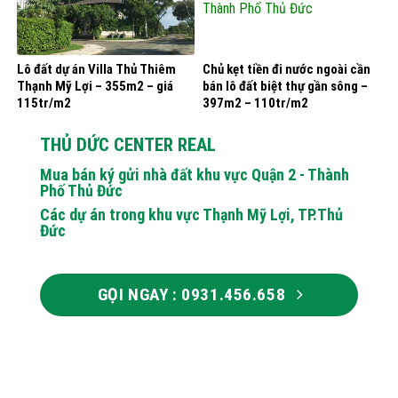
Lô đất dự án Villa Thủ Thiêm
Chủ kẹt tiền đi nước ngoài cần
Thạnh Mỹ Lợi – 355m2 – giá
bán lô đất biệt thự gần sông –
115tr/m2
397m2 – 110tr/m2
THỦ DỨC CENTER REAL
Mua bán ký gửi nhà đất khu vực Quận 2 - Thành
Phố Thủ Đức
Các dự án trong khu vực Thạnh Mỹ Lợi, TP.Thủ
Đức
GỌI NGAY : 0931.456.658