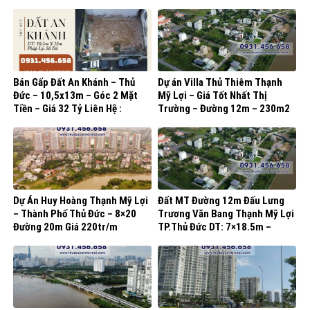
Bán Gấp Đất An Khánh – Thủ
Dự án Villa Thủ Thiêm Thạnh
Đức – 10,5x13m – Góc 2 Mặt
Mỹ Lợi – Giá Tốt Nhất Thị
Tiền – Giá 32 Tỷ Liên Hệ :
Trường – Đường 12m – 230m2
0931.456.658
– giá 130tr/m2
Dự Án Huy Hoàng Thạnh Mỹ Lợi
Đất MT Đường 12m Đấu Lưng
– Thành Phố Thủ Đức – 8×20
Trương Văn Bang Thạnh Mỹ Lợi
Đường 20m Giá 220tr/m
TP.Thủ Đức DT: 7×18.5m –
135tr/m2