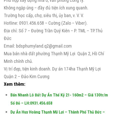
Phù hợp xây dựng nhà ở, văn phòng công ty.
Không ngập úng – đầy đủ tiện ích xung quanh.
Trường học cấp, chợ, siêu thị, ủy ban, v. V. V.
Hotline: 0931.456.658 – Cường (Zalo – Viber).
Địa chỉ: Số 7 – Đường Trần Quý Kiên – P. TML – TP.Thủ
Đức
Email: bdsphumyland.q2@gmail.com
Mua bán nhà đất phường Thạnh Mỹ Lợi Quận 2, Hồ Chí
Minh chính chủ.
Vị trí đẹp, tiện kinh doanh. Dự án 174ha Thạnh Mỹ Lợi
Quận 2 – Đảo Kim Cương
Xem thêm:
Bán Nhanh Lô Đất Dự Án Thế Kỷ 21- 160m2 – Giá 130tr/m
Sổ Đỏ – LH:0931.456.658
Dự Án Huy Hoàng Thạnh Mỹ Lợi – Thành Phố Thủ Đức –