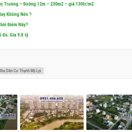
Thị Trường – Đường 12m – 230m2 – giá 130tr/m2
Hay Không Nên ?
Thời Điểm Này?
 đỏ. Gía 9.8 tỷ
Khu Dân Cư Thạnh Mỹ Lợi