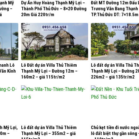
hạnh Mỹ
Dự Án Huy Hoàng Thạnh Mỹ Lợi –
Đất MT Đường 12m Đấu 
rường –
Thành Phố Thủ Đức – 8×20 Đường
Trương Văn Bang Thạnh 
á
20m Giá 220tr/m
TP.Thủ Đức DT: 7×18.5m
135tr/m2
hanh Lô
Lô Đất dự án Villa Thủ Thiêm
Lô đất dự án Villa Thủ T
Văn Kỉnh
Thạnh Mỹ Lợi – Đường 12m –
Thạnh Mỹ Lợi – Đường 2
160m2 – giá 115tr/m2
226m2 – giá 135tr/m2
h Mỹ Lợi,
Lô đất dự án Villa Thủ Thiêm
Chủ kẹt tiền đi nước ngo
20m –
Thạnh Mỹ Lợi – 355m2 – giá
lô đất biệt thự gần sôn