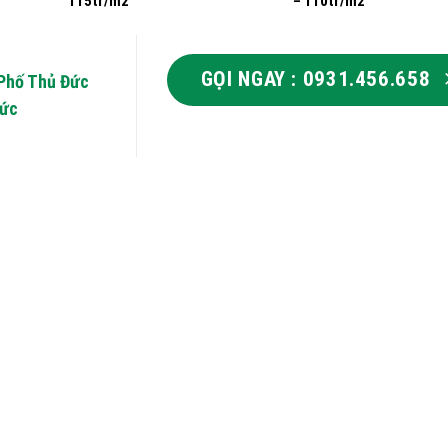
115tr/m2
– 110tr/m2
GỌI NGAY : 0931.456.658
 Phố Thủ Đức
Đức