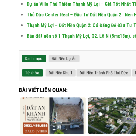
Dự án Villa Thủ Thiêm Thạnh Mỹ Lợi – Giá Tốt Nhất 
Thủ Đức Center Real – Đầu Tư Đất Nền Quận 2 : Nên 
Thạnh Mỹ Lợi – Đất Nền Quận 2: Có Đáng Để Đầu Tư 
Bán đất nền số 1 Thạnh Mỹ Lợi, Q2. Lô N (5mx18m). sổ
Danh mục:
Đất Nền Dự Án
Từ khóa:
Đất Nền Khu 1
Đất Nền Thành Phố Thủ Đức
BÀI VIẾT LIÊN QUAN: