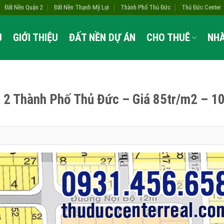
Đất Nền Quận 2
Đất Nền Thạnh Mỹ Lợi
Thành Phố Thủ Đức
Thủ Đức Center
Ủ
GIỚI THIỆU
ĐẤT NỀN DỰ ÁN
CHO THUÊ
NH
 2 Thành Phố Thủ Đức – Giá 85tr/m2 – 1