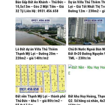
Bán Gấp Đất An Khánh – Thủ Đức –
Dự án Villa Thủ Thiêm T
10,5x13m – Góc 2 Mặt Tiền – Giá
Lợi – Giá Tốt Nhất Thị T
32 Tỷ Liên Hệ : 0931.456.658
Đường 12m – 230m2 – gi
130tr/m2
Lô Đất dự án Villa Thủ Thiêm
Chủ Đi Nước Ngoài Bán N
Thạnh Mỹ Lợi – Đường 20m –
Đất 8×20 Đường Nguyễn 
220m2 – giá 140tr/m2
TML – 230tr/m
Đất nền Thạnh Mỹ Lợi – thành phố
Đất khu Huy Hoàng, Thạn
Thủ Đức – khu 1 – giá 80tr/m2 –
Q2. Sổ hồng cá nhân, 4x