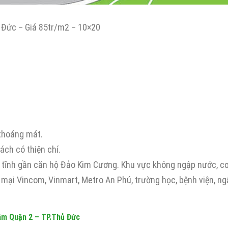
 Đức – Giá 85tr/m2 – 10×20
 thoáng mát.
ách có thiện chí.
ên tĩnh gần căn hộ Đảo Kim Cương. Khu vực không ngập nước, c
 mại Vincom, Vinmart, Metro An Phú, trường học, bệnh viện, ng
âm Quận 2 – TP.Thủ Đức