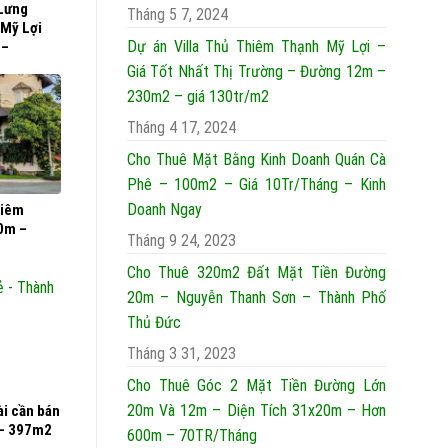
Lưng
Tháng 5 7, 2024
Mỹ Lợi
Dự án Villa Thủ Thiêm Thạnh Mỹ Lợi –
 –
Giá Tốt Nhất Thị Trường – Đường 12m –
230m2 – giá 130tr/m2
Tháng 4 17, 2024
Cho Thuê Mặt Bằng Kinh Doanh Quán Cà
Phê – 100m2 – Giá 10Tr/Tháng – Kinh
Doanh Ngay
hiêm
0m –
Tháng 9 24, 2023
Cho Thuê 320m2 Đất Mặt Tiền Đường
20m – Nguyễn Thanh Sơn – Thành Phố
Thủ Đức
Tháng 3 31, 2023
Cho Thuê Góc 2 Mặt Tiền Đường Lớn
20m Và 12m – Diện Tích 31x20m – Hơn
ài cần bán
g – 397m2
600m – 70TR/Tháng