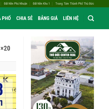
Đất Nền Phú Nhuận
Đất Nền Khu 1
Trung Tâm Thành Phố Thủ Đức
À PHỐ
CHIA SẺ
BẢNG GIÁ
LIÊN HỆ
0×20