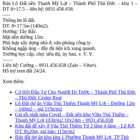
Bán Lô Đất nền Thạnh Mỹ Lợi – Thành Phố Thủ Đức – khu 1 –
DT 8×17.5 – liên hệ:
0931.456.658
.
—–
Thông tin lô đất.
DT: 8×17.5m (140m2).
Hướng: Tây Bắc.
Mặt tiền đường 12m.
Phù hợp xây dựng nhà ở, văn phòng công ty.
Không ngập úng – đầy đủ tiện ích xung quanh.
Trường học cấp, chợ, siêu thị, ủy ban, v. V. V.
——
Liên hệ: Cường –
0931.456.658
(Zalo – Viber).
Hỗ trợ xem đất 24/24.
Xem thêm:
Cơ Hội Đầu Tư Cho Người Đi Trước – Thành Phố Thủ Đức
– Thủ Đức Center Real
Lô Đất dự án Villa Thủ Thiêm Thạnh Mỹ Lợi – Đường 12m
– 160m2 – giá 115tr/m2
Giá tốt nhất mùa Covid – Đất nền khu Villa Thủ Thiêm –
Thạnh Mỹ Lợi 103tr/m2 10x24m – 0931.456.658
Khu đất để xây ở Vila Thủ Thiêm Từ 2 tầng 4 tầng – Lô K8,
DT: 8x20m, giá bán: 115tr/m2
Bán đất dự án khu khu 1 Phường Thạnh Mỹ Lợi, TP Thủ