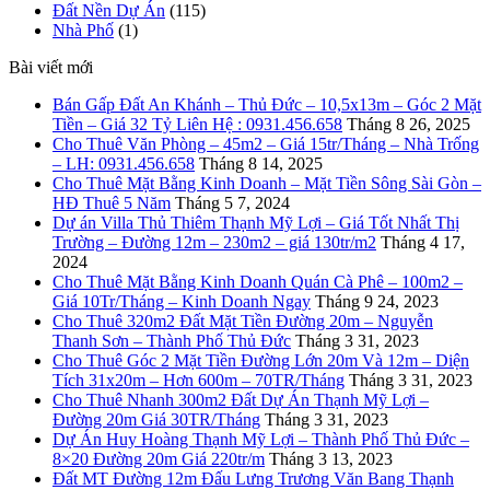
Đất Nền Dự Án
(115)
Nhà Phố
(1)
Bài viết mới
Bán Gấp Đất An Khánh – Thủ Đức – 10,5x13m – Góc 2 Mặt
Tiền – Giá 32 Tỷ Liên Hệ : 0931.456.658
Tháng 8 26, 2025
Cho Thuê Văn Phòng – 45m2 – Giá 15tr/Tháng – Nhà Trống
– LH: 0931.456.658
Tháng 8 14, 2025
Cho Thuê Mặt Bằng Kinh Doanh – Mặt Tiền Sông Sài Gòn –
HĐ Thuê 5 Năm
Tháng 5 7, 2024
Dự án Villa Thủ Thiêm Thạnh Mỹ Lợi – Giá Tốt Nhất Thị
Trường – Đường 12m – 230m2 – giá 130tr/m2
Tháng 4 17,
2024
Cho Thuê Mặt Bằng Kinh Doanh Quán Cà Phê – 100m2 –
Giá 10Tr/Tháng – Kinh Doanh Ngay
Tháng 9 24, 2023
Cho Thuê 320m2 Đất Mặt Tiền Đường 20m – Nguyễn
Thanh Sơn – Thành Phố Thủ Đức
Tháng 3 31, 2023
Cho Thuê Góc 2 Mặt Tiền Đường Lớn 20m Và 12m – Diện
Tích 31x20m – Hơn 600m – 70TR/Tháng
Tháng 3 31, 2023
Cho Thuê Nhanh 300m2 Đất Dự Án Thạnh Mỹ Lợi –
Đường 20m Giá 30TR/Tháng
Tháng 3 31, 2023
Dự Án Huy Hoàng Thạnh Mỹ Lợi – Thành Phố Thủ Đức –
8×20 Đường 20m Giá 220tr/m
Tháng 3 13, 2023
Đất MT Đường 12m Đấu Lưng Trương Văn Bang Thạnh