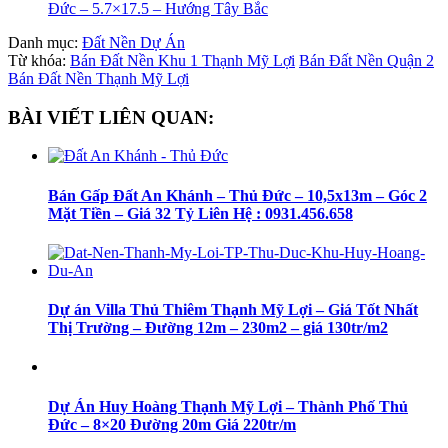
Đức – 5.7×17.5 – Hướng Tây Bắc
Danh mục:
Đất Nền Dự Án
Từ khóa:
Bán Đất Nền Khu 1 Thạnh Mỹ Lợi
Bán Đất Nền Quận 2
Bán Đất Nền Thạnh Mỹ Lợi
BÀI VIẾT LIÊN QUAN:
Bán Gấp Đất An Khánh – Thủ Đức – 10,5x13m – Góc 2
Mặt Tiền – Giá 32 Tỷ Liên Hệ : 0931.456.658
Dự án Villa Thủ Thiêm Thạnh Mỹ Lợi – Giá Tốt Nhất
Thị Trường – Đường 12m – 230m2 – giá 130tr/m2
Dự Án Huy Hoàng Thạnh Mỹ Lợi – Thành Phố Thủ
Đức – 8×20 Đường 20m Giá 220tr/m