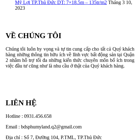
Mỹ Lợi TP.Thủ Đức DT: 7×18.5m – 135tr/m2
Tháng 3 10,
2023
VỀ CHÚNG TÔI
Chúng tôi luôn hy vọng và tự tin cung cấp cho tất cả Quý khách
hàng những thông tin hữu ích về lĩnh vực bất động sản tại Quận
2 nhằm hỗ trợ tối đa những kiến thức chuyên môn bổ ích trong
việc đầu tư cũng như là nhu cầu ở thật của Quý khách hàng.
LIÊN HỆ
Hotline : 0931.456.658
Email : bdsphumyland.q2@gmail.com
Địa chỉ : Số 7, Đường 104, P.TML, TP.Thủ Đức