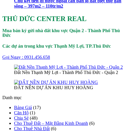
Chủ kẹt tiền đi nước ngoài cần bán lô đất biệt thự gần
sông – 397m2 – 110tr/m2
THỦ DỨC CENTER REAL
Mua bán ký gửi nhà đất khu vực Quận 2 - Thành Phố Thủ
Đức
Các dự án trong khu vực Thạnh Mỹ Lợi, TP.Thủ Đức
Gọi Ngay : 0931.456.658
Đất Nền Thạnh Mỹ Lợi - Thành Phố Thủ Đức - Quận 2
ĐẤT NỀN DỰ ÁN KHU HUY HOÀNG
Danh mục
Bảng Giá
(17)
Căn Hộ
(1)
Chia Sẻ
(48)
Cho Thuê Đất – Mặt Bằng Kinh Doanh
(6)
Cho Thuê Nhà Đất
(6)