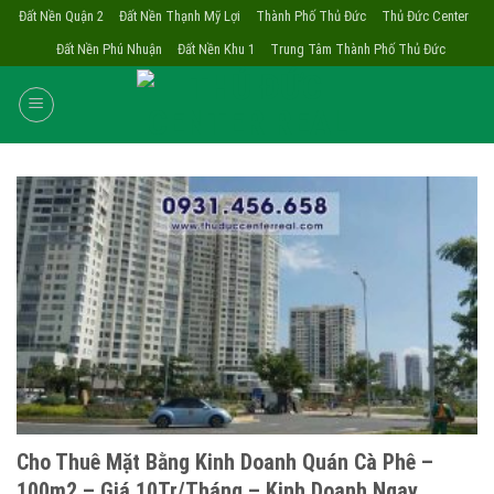
Skip
Đất Nền Quận 2
Đất Nền Thạnh Mỹ Lợi
Thành Phố Thủ Đức
Thủ Đức Center
to
Đất Nền Phú Nhuận
Đất Nền Khu 1
Trung Tâm Thành Phố Thủ Đức
content
Cho Thuê Mặt Bằng Kinh Doanh Quán Cà Phê –
100m2 – Giá 10Tr/Tháng – Kinh Doanh Ngay