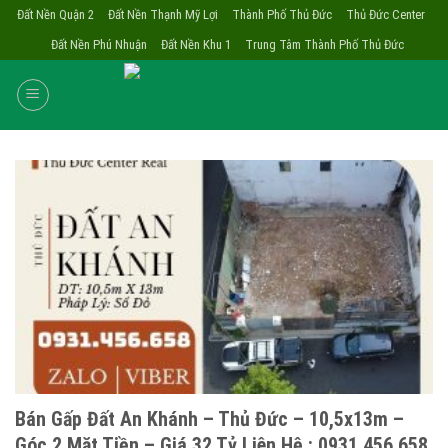
Skip
Đất Nền Quận 2
Đất Nền Thạnh Mỹ Lợi
Thành Phố Thủ Đức
Thủ Đức Center
to
Đất Nền Phú Nhuận
Đất Nền Khu 1
Trung Tâm Thành Phố Thủ Đức
content
Bán Gấp Đất An Khánh – Thủ Đức – 10,5x13m –
Góc 2 Mặt Tiền – Giá 32 Tỷ Liên Hệ : 0931.456.658