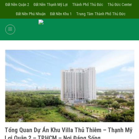
Skip
Đất Nền Quận 2
Đất Nền Thạnh Mỹ Lợi
Thành Phố Thủ Đức
Thủ Đức Center
to
Đất Nền Phú Nhuận
Đất Nền Khu 1
Trung Tâm Thành Phố Thủ Đức
content
Tổng Quan Dự Án Khu Villa Thủ Thiêm – Thạnh Mỹ
Lợi Quận 2 – TP.HCM – Nơi Đáng Sống