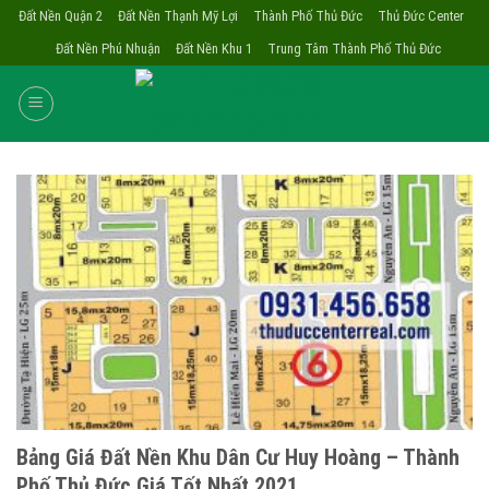
Skip
Đất Nền Quận 2
Đất Nền Thạnh Mỹ Lợi
Thành Phố Thủ Đức
Thủ Đức Center
to
Đất Nền Phú Nhuận
Đất Nền Khu 1
Trung Tâm Thành Phố Thủ Đức
content
Bảng Giá Đất Nền Khu Dân Cư Huy Hoàng – Thành
Phố Thủ Đức Giá Tốt Nhất 2021