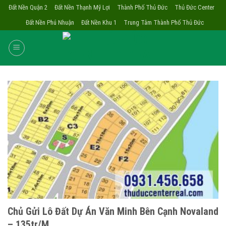
Skip
Đất Nền Quận 2
Đất Nền Thạnh Mỹ Lợi
Thành Phố Thủ Đức
Thủ Đức Center
to
Đất Nền Phú Nhuận
Đất Nền Khu 1
Trung Tâm Thành Phố Thủ Đức
content
Chủ Gửi Lô Đất Dự Án Văn Minh Bên Cạnh Novaland
– 135tr/m