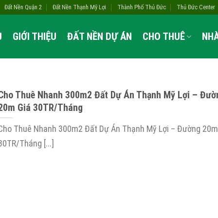
Đất Nền Quận 2
Đất Nền Thạnh Mỹ Lợi
Thành Phố Thủ Đức
Thủ Đức Center
Ủ
GIỚI THIỆU
ĐẤT NỀN DỰ ÁN
CHO THUÊ
NH
Cho Thuê Nhanh 300m2 Đất Dự Án Thạnh Mỹ Lợi – Đườ
20m Giá 30TR/Tháng
Cho Thuê Nhanh 300m2 Đất Dự Án Thạnh Mỹ Lợi – Đường 20m
30TR/Tháng [...]