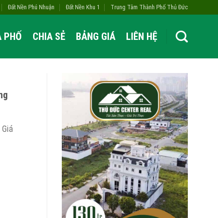
Đất Nền Phú Nhuận
Đất Nền Khu 1
Trung Tâm Thành Phố Thủ Đức
À PHỐ
CHIA SẺ
BẢNG GIÁ
LIÊN HỆ
ng
 Giá