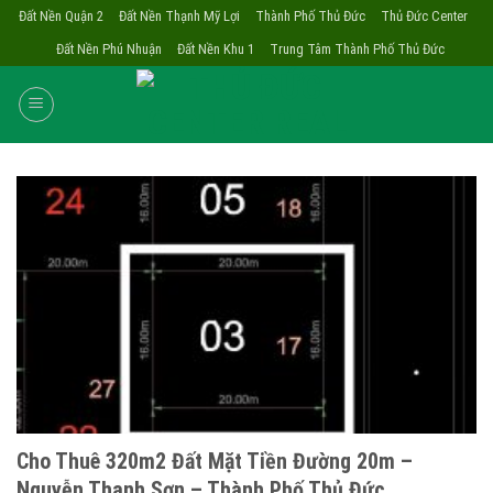
Skip
Đất Nền Quận 2
Đất Nền Thạnh Mỹ Lợi
Thành Phố Thủ Đức
Thủ Đức Center
to
Đất Nền Phú Nhuận
Đất Nền Khu 1
Trung Tâm Thành Phố Thủ Đức
content
Cho Thuê 320m2 Đất Mặt Tiền Đường 20m –
Nguyễn Thanh Sơn – Thành Phố Thủ Đức