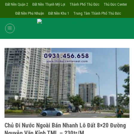
Skip
Đất Nền Quận 2
Đất Nền Thạnh Mỹ Lợi
Thành Phố Thủ Đức
Thủ Đức Center
to
Đất Nền Phú Nhuận
Đất Nền Khu 1
Trung Tâm Thành Phố Thủ Đức
content
Chủ Đi Nước Ngoài Bán Nhanh Lô Đất 8×20 Đường
Nguyễn Văn Kỉnh TML – 230tr/m