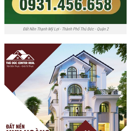
Đất Nền Thạnh Mỹ Lợi - Thành Phố Thủ Đức - Quận 2