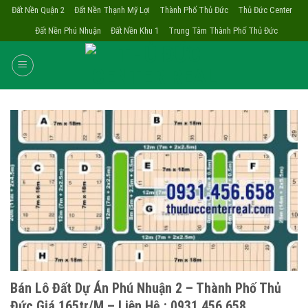
Skip
Đất Nền Quận 2
Đất Nền Thạnh Mỹ Lợi
Thành Phố Thủ Đức
Thủ Đức Center
to
Đất Nền Phú Nhuận
Đất Nền Khu 1
Trung Tâm Thành Phố Thủ Đức
content
Bán Lô Đất Dự Án Phú Nhuận 2 – Thành Phố Thủ
Đức Giá 165tr/m – Liên Hệ : 0931.456.658